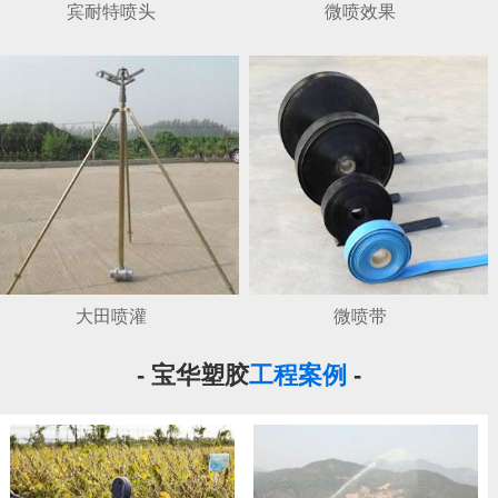
宾耐特喷头
微喷效果
大田喷灌
微喷带
- 宝华塑胶
工程案例
-