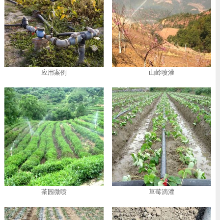
应用案例
山岭喷灌
茶园微喷
草莓滴灌