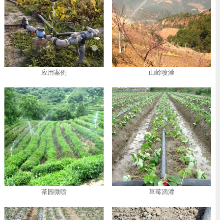
应用案例
山岭喷灌
茶园微喷
草莓滴灌