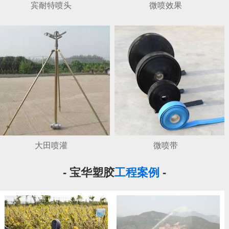
宾耐特喷头
微喷效果
大田喷灌
微喷带
- 宝华塑胶
工程案例
-