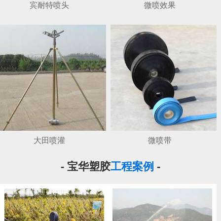
宾耐特喷头
微喷效果
大田喷灌
微喷带
- 宝华塑胶
工程案例
-