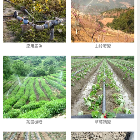
应用案例
山岭喷灌
茶园微喷
草莓滴灌